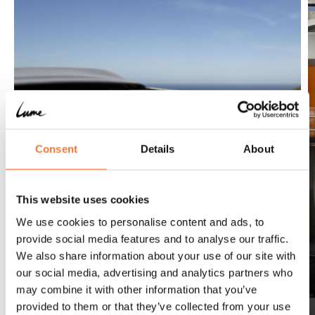
Lume Adventure
Consent
Details
About
Große Träume unter
offenem Dach
Der Adventure steht für
This website uses cookies
Schlafen unter dem
We use cookies to personalise content and ads, to
Sternenhimmel auf einer
provide social media features and to analyse our traffic.
Qualitätsmatratze. Klein, aber
We also share information about your use of our site with
mit viel Klasse und mehr als
our social media, advertising and analytics partners who
komplett.
may combine it with other information that you’ve
provided to them or that they’ve collected from your use