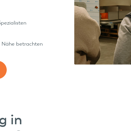
pezialisten
er Nähe betrachten
g in