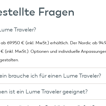
stellte Fragen
 Lume Traveler?
ab 69.950 € (inkl. MwSt.) erhältlich. Der Nordic ab 94.
 € (inkl. MwSt.). Optionen und individuelle Anpassunge
gestalten.
in brauche ich für einen Lume Traveler?
 reicht in der Regel der Führerschein der Klasse B. Nu
nen ist ein Lume Traveler geeignet?
rzeug und Anhänger 3.500 kg überschreitet, ist die Kl
er ein Auping Queensize-Bett (160x200 cm) für zwei P
pedition ist der Führerschein der Klasse B+E obligator