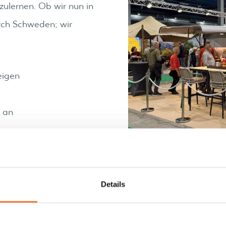
zulernen. Ob wir nun in
rch Schweden; wir
eigen
t an
ngen
Details