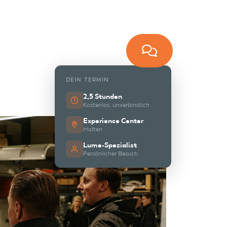
Lume on Tour
DEIN TERMIN
2,5 Stunden
Kostenlos, unverbindlich
Experience Center
Holten
Lume-Spezialist
Persönlicher Besuch