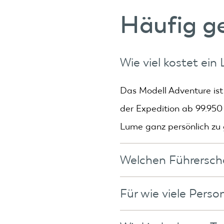
Häufig ge
Wie viel kostet ein
Das Modell Adventure ist 
der Expedition ab 99.950
Lume ganz persönlich zu 
Welchen Führersche
Für das Modell Adventure
Für wie viele Perso
Gesamtgewicht von Zugfah
Der Adventure verfügt üb
Für den Nordic und den Ex