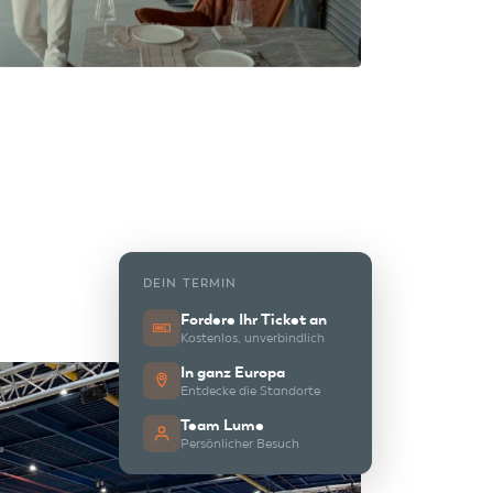
DEIN TERMIN
Fordere Ihr Ticket an
Kostenlos, unverbindlich
In ganz Europa
Entdecke die Standorte
Team Lume
Persönlicher Besuch