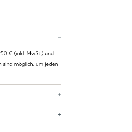
950 € (inkl. MwSt.) und
n sind möglich, um jeden
r wenn das
asse B+E erforderlich.
ersonen. Nordic und
isch.