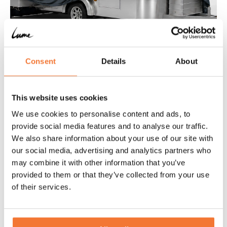
Consent
Details
About
Something big is coming
This website uses cookies
We use cookies to personalise content and ads, to
Discover the new Lume Traveler model at our Experience Center
ahead of its world premiere. Places are limited, so book your
provide social media features and to analyse our traffic.
appointment quickly.
We also share information about your use of our site with
our social media, advertising and analytics partners who
may combine it with other information that you’ve
Discover
provided to them or that they’ve collected from your use
of their services.
Events