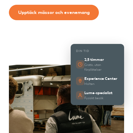
Upptäck mässor och evenemang
DIN TID
2,5 timmar
Gratis, utan
förpliktelser
Experience Center
Holten
Lume-specialist
Fysiskt besök