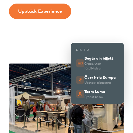
Upptäck Experience
DIN TID
Begär din biljett
Gratis, utan
förpliktelser
Över hela Europa
Upptäck platserna
Team Lume
Fysiskt besök