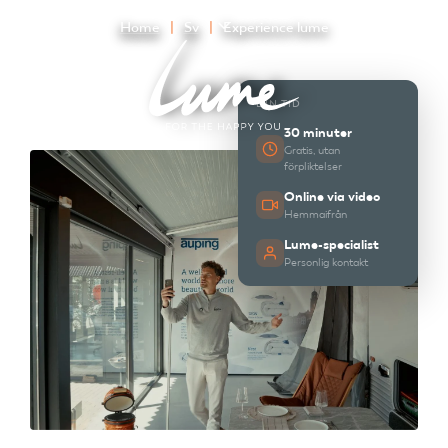
Home
Sv
Experience lume
DIN TID
30 minuter
Gratis, utan
förpliktelser
Online via video
Hemmaifrån
Lume-specialist
Personlig kontakt