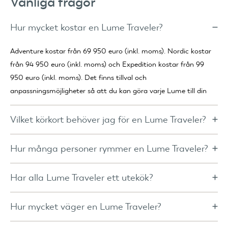
Vanliga frågor
Hur mycket kostar en Lume Traveler?
Adventure kostar från 69 950 euro (inkl. moms). Nordic kostar
från 94 950 euro (inkl. moms) och Expedition kostar från 99
950 euro (inkl. moms). Det finns tillval och
anpassningsmöjligheter så att du kan göra varje Lume till din
egen.
Vilket körkort behöver jag för en Lume Traveler?
För Adventure räcker det vanligtvis med ett körkort i kategori B.
Endast om den sammanlagda vikten för bil och släp överstiger 3
Hur många personer rymmer en Lume Traveler?
500 kg krävs ett körkort i kategori B+E. För Nordic och
Adventure har en queen size-säng från Auping (160 x 200 cm)
Expedition är ett körkort i kategori B+E obligatoriskt.
som passar för två personer. Nordic och Expedition har en king
Har alla Lume Traveler ett utekök?
size-säng från Auping (180 x 200 cm) och kan utökas med ett
Alla Lume-modeller är utrustade med ett fullt fungerande kök.
ombyggnadsset som skapar en extra säng (110 x 200 cm).
Adventure och Expedition har ett utekök som är värdigt en
Hur mycket väger en Lume Traveler?
kock, medan Nordic har ett lyxigt inomhuskök. Perfekt för alla
Adventure har en tomvikt på 1 200 kg och en maximal tillåten