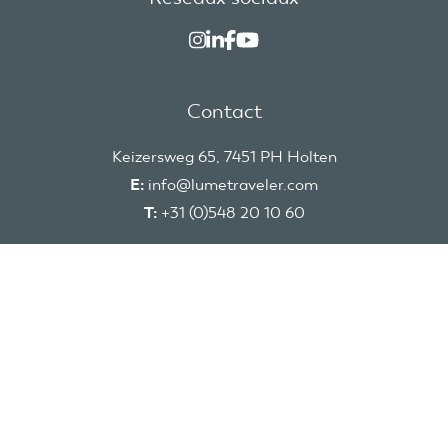
Contact
Keizersweg 65, 7451 PH Holten
E:
info@lumetraveler.com
T:
+31 (0)548 20 10 60
© Lumegroup B.V. 2026 - Tous droits réservés
Lume Members
Conditions générales d'utilisation
Déclaration de confidentialité
Réalisation :
Spendima B.V.
&
Dtch. Digitals