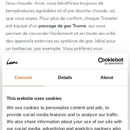
l'eau chaude. Ainsi, vous bénéficiez toujours de
températures agréables et d'une douche chaude, où
que vous soyez. Pour plus de confort, chaque Traveler
est équipé d'un
passage de gaz Truma
, qui vous
permet de raccorder facilement et en toute sécurité
des appareils externes au système de gaz. Idéal pour
un barbecue, par exemple. Vous préférez vous
rafraîchir pendant les chaudes journées d'été ? Le
climatiseur Truma Saphir Compact
est disponible en
option. Ce climatiseur silencieux et économe en
Consent
Details
About
énergie est entièrement intégré à l'intérieur et
assure un climat intérieur agréable même pendant
les journées les plus chaudes. Exactement ce que
This website uses cookies
vous attendez du niveau de confort d'un Lume
We use cookies to personalise content and ads, to
Traveler.
provide social media features and to analyse our traffic.
We also share information about your use of our site with
our social media, advertising and analytics partners who