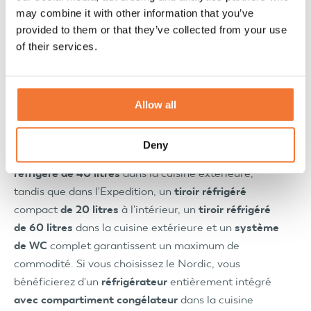
Dometic
may combine it with other information that you’ve
Des solutions intelligentes pour la route
provided to them or that they’ve collected from your use
Que vous fassiez un court voyage ou que vous
of their services.
voyagiez pendant des semaines, le confort sur la
route commence par des solutions intelligentes et
fiables. C'est pourquoi Lume Traveler s'est associé à
Allow all
Dometic, spécialiste mondial de la réfrigération
mobile et des équipements sanitaires. Par exemple,
Deny
l'Adventure est équipé d'un
WC portable
et d'un
tiroir
réfrigéré de 40 litres
dans la cuisine extérieure,
tandis que dans l'Expedition, un
tiroir réfrigéré
compact
de 20 litres
à l'intérieur, un
tiroir réfrigéré
de 60 litres
dans la cuisine extérieure et un
système
de WC
complet garantissent un maximum de
commodité. Si vous choisissez le Nordic, vous
bénéficierez d'un
réfrigérateur
entièrement intégré
avec compartiment congélateur
dans la cuisine