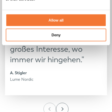
Allow all
"Der Nordic ist perfekt.
Deny
Unsere Lume stößt auf
großes Interesse, wo
immer wir hingehen."
A. Stigler
Lume Nordic