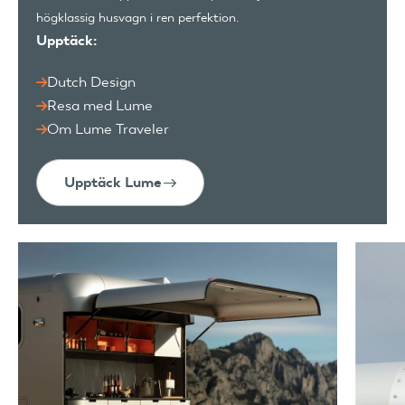
högklassig husvagn i ren perfektion.
Upptäck:
Dutch Design
Resa med Lume
Om Lume Traveler
Upptäck Lume