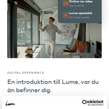
Online via video
Hemmaifrån
Lume-specialist
Personlig kontakt
DIGITAL EXPERIENCE
En introduktion till Lume, var du
än befinner dig.
Är du nyfiken på Lume men har inte möjlighet att
komma till Holten? Med vår Digital Experience tar vi