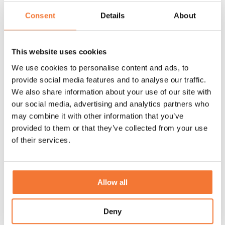
Lumes värld till dig. Det här är ingen
Consent
Details
About
standardpresentation, utan ett personligt samtal med
en av våra rådgivare där just ditt sätt att resa står i
centrum.
This website uses cookies
We use cookies to personalise content and ads, to
En personlig presentation
provide social media features and to analyse our traffic.
We also share information about your use of our site with
Skräddarsydd live-genomgång
our social media, advertising and analytics partners who
Direkta svar på alla dina frågor
may combine it with other information that you’ve
provided to them or that they’ve collected from your use
of their services.
Upptäck Experience
Allow all
Deny