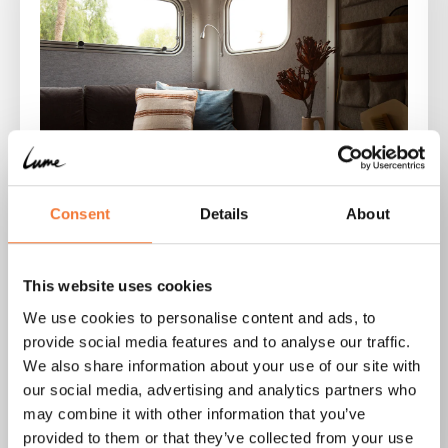
Consent
Details
About
"Le Nordic est parfait.
This website uses cookies
Notre Lume suscite un
We use cookies to personalise content and ads, to
provide social media features and to analyse our traffic.
grand intérêt partout où
We also share information about your use of our site with
our social media, advertising and analytics partners who
nous allons."
may combine it with other information that you’ve
provided to them or that they’ve collected from your use