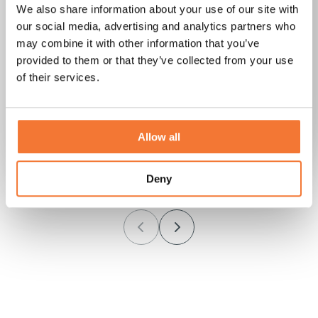
We also share information about your use of our site with
Unsere Lume stößt auf
our social media, advertising and analytics partners who
may combine it with other information that you’ve
großes Interesse, wo
provided to them or that they’ve collected from your use
of their services.
immer wir hingehen."
A. Stigler
Allow all
Lume Nordic
Deny