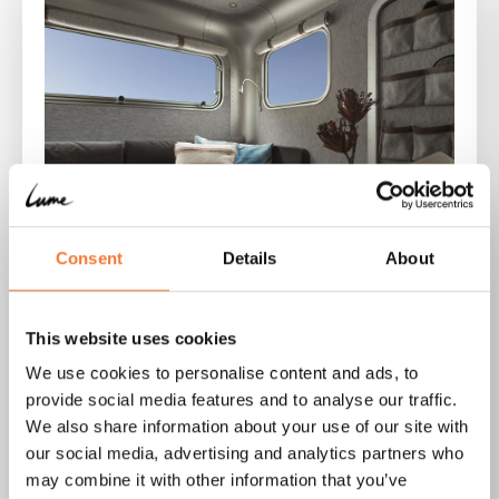
Consent
Details
About
"De Nordic is perfect.
This website uses cookies
We use cookies to personalise content and ads, to
Onze Traveler wekt grote
provide social media features and to analyse our traffic.
We also share information about your use of our site with
belangstelling, waar we
our social media, advertising and analytics partners who
ook zijn."
may combine it with other information that you’ve