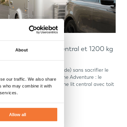
Petite caravane lit central et 1200 kg
About
? Découvrez Lume
Une caravane (1200 kg à vide) sans sacrifier le
sommeil ? Découvrez le Lume Adventure : le
se our traffic. We also share
confort d'une petite caravane lit central avec toit
ers who may combine it with
ouvrant.
 services.
Explorer
Allow all