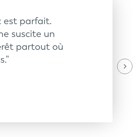
 est parfait.
e suscite un
érêt partout où
s."