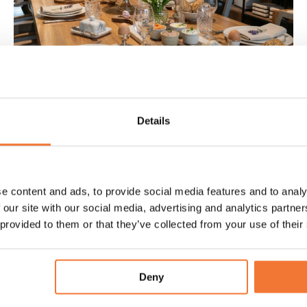
Retour sur le Lume Easter Show
Details
2026
Revivez le Lume Easter Show. Dans un cadre
décontracté, nous avons partagé les derniers
e content and ads, to provide social media features and to analy
détails, raffinements et développements lors d'un
 our site with our social media, advertising and analytics partn
délicieux brunch.
 provided to them or that they’ve collected from your use of their
Explorer
Deny