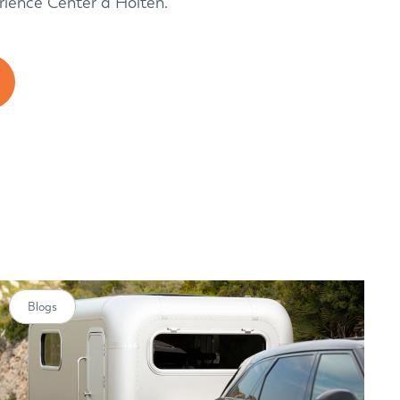
rience Center à Holten.
Blogs