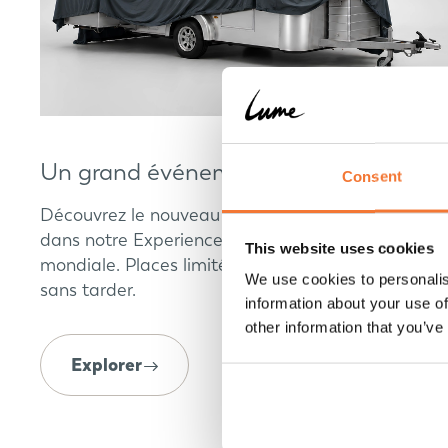
Un grand événement se prépare
Consent
Découvrez le nouveau modèle de Lume Traveler
dans notre Experience Center avant sa première
This website uses cookies
mondiale. Places limitées, prenez rendez-vous
We use cookies to personalis
sans tarder.
information about your use of
other information that you’ve
Explorer