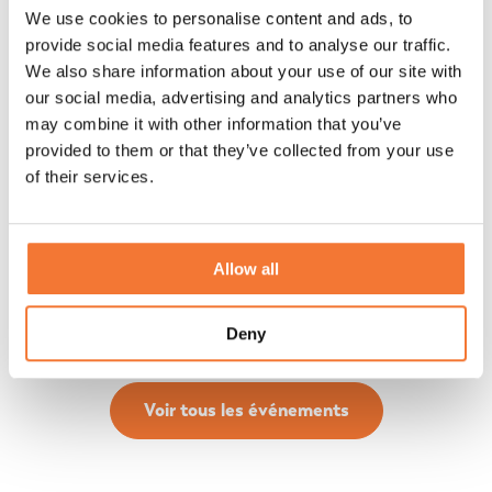
We use cookies to personalise content and ads, to
provide social media features and to analyse our traffic.
We also share information about your use of our site with
our social media, advertising and analytics partners who
may combine it with other information that you’ve
Retour sur Caravan Salon Austria 2025
provided to them or that they’ve collected from your use
of their services.
Découvrez le Caravan Salon Austria avec Lume : un aperçu du
luxe, du design et de la liberté ultime. Découvrez comment nos
visiteurs ont été inspirés.
Allow all
Explorer
Deny
Voir tous les événements