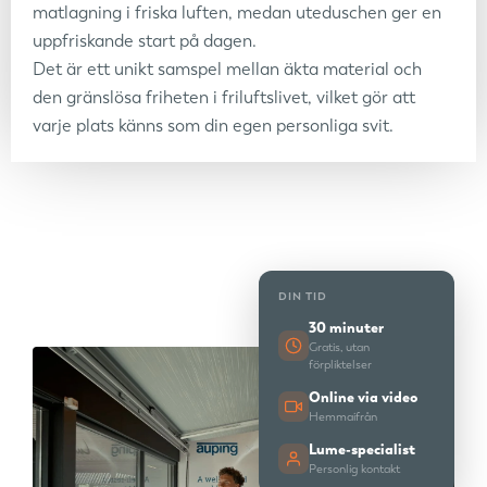
matlagning i friska luften, medan uteduschen ger en
uppfriskande start på dagen.
Det är ett unikt samspel mellan äkta material och
den gränslösa friheten i friluftslivet, vilket gör att
varje plats känns som din egen personliga svit.
DIN TID
30 minuter
Gratis, utan
förpliktelser
Online via video
Hemmaifrån
Lume-specialist
Personlig kontakt