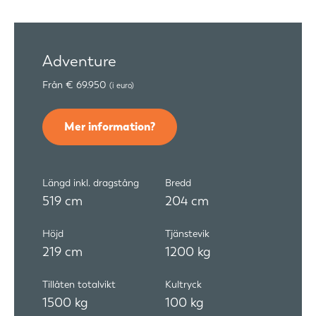
Adventure
Från € 69.950
(i euro)
Mer information?
Längd inkl. dragstång
Bredd
519 cm
204 cm
Höjd
Tjänstevik
219 cm
1200 kg
Tillåten totalvikt
Kultryck
1500 kg
100 kg