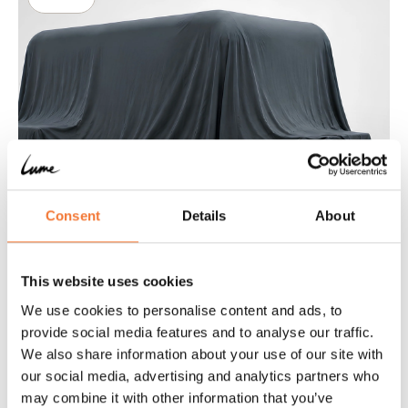
Consent
Details
About
This website uses cookies
We use cookies to personalise content and ads, to
provide social media features and to analyse our traffic.
Something big is coming
We also share information about your use of our site with
Discover the new Lume Traveler model at our Experience Center
our social media, advertising and analytics partners who
ahead of its world premiere. Places are limited, so book your
may combine it with other information that you’ve
appointment quickly.