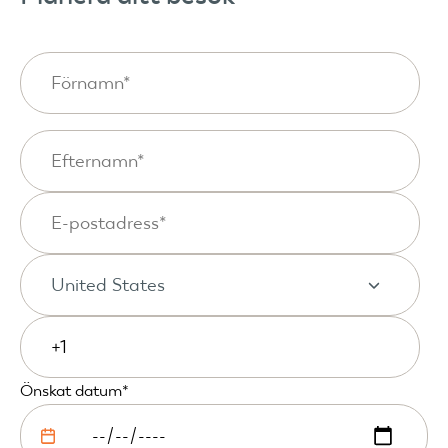
Önskat datum
*