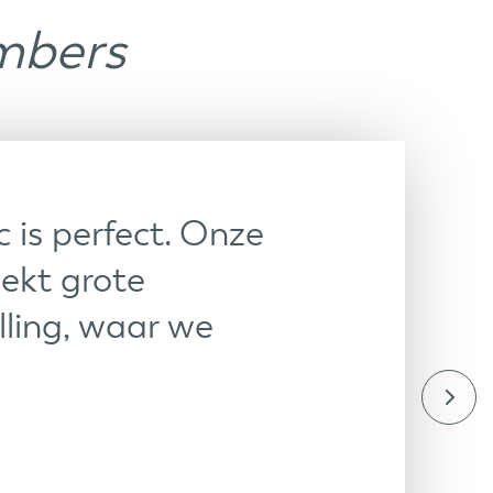
mbers
 is perfect. Onze
wekt grote
lling, waar we