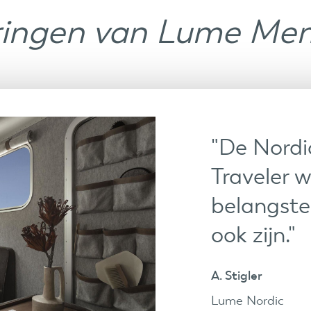
ringen van Lume Me
"De Nordic
Traveler 
belangste
ook zijn."
A. Stigler
Lume Nordic