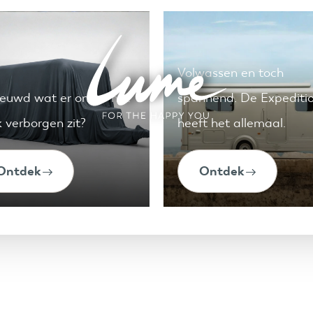
Volwassen en toch
euwd wat er onder het
spannend. De Expediti
 verborgen zit?
heeft het allemaal.
Ontdek
Ontdek