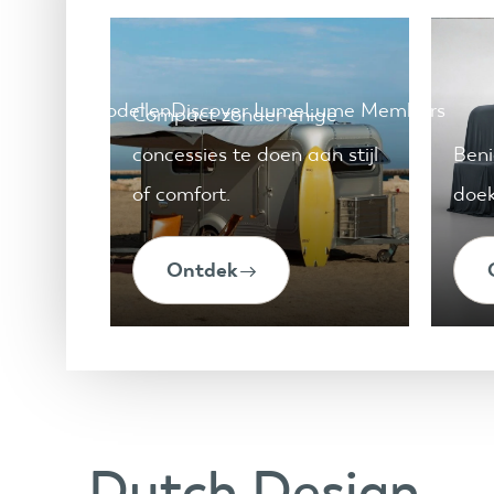
Modellen
Discover Lume
Lume Members
Compact zonder enige
concessies te doen aan stijl
Beni
of comfort.
doek
Ontdek
Dutch Design