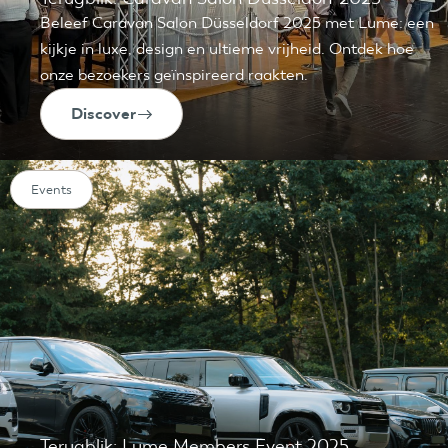
Beleef Caravan Salon Düsseldorf 2025 met Lume: een
kijkje in luxe, design en ultieme vrijheid. Ontdek hoe
onze bezoekers geïnspireerd raakten.
Discover
Events
Terugblik: Lume Members Event 2025