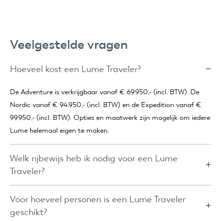
Veelgestelde vragen
Hoeveel kost een Lume Traveler?
De Adventure is verkrijgbaar vanaf € 69.950,- (incl. BTW). De
Nordic vanaf € 94.950,- (incl. BTW) en de Expedition vanaf €
99.950,- (incl. BTW). Opties en maatwerk zijn mogelijk om iedere
Lume helemaal eigen te maken.
Welk rijbewijs heb ik nodig voor een Lume
Traveler?
Voor de Adventure volstaat rijbewijs B vrijwel altijd. Alleen als
auto en aanhanger samen boven de 3.500 kg uitkomen is B+E
Voor hoeveel personen is een Lume Traveler
nodig. Voor de Nordic en Expedition is rijbewijs B+E vereist.
geschikt?