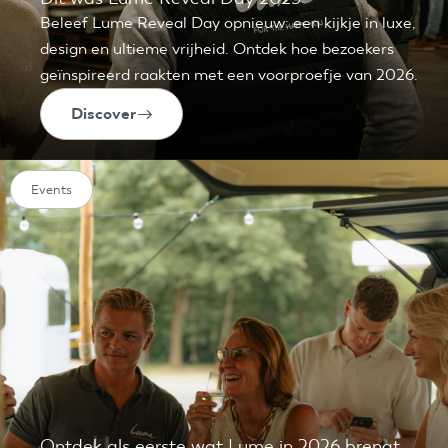
Beleef Lume Reveal Day opnieuw: een kijkje in luxe,
design en ultieme vrijheid. Ontdek hoe bezoekers
geïnspireerd raakten met een voorproefje van 2026.
Discover
Events
Ontdek als eerste wat Lume in 2026 brengt