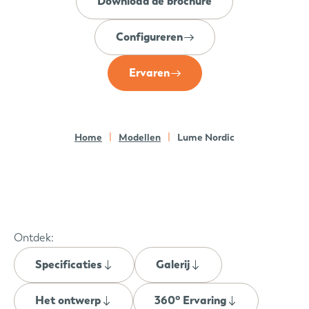
Download de brochure
Configureren
Ervaren
Home
Modellen
Lume Nordic
Ontdek:
Specificaties
Galerij
Het ontwerp
360° Ervaring