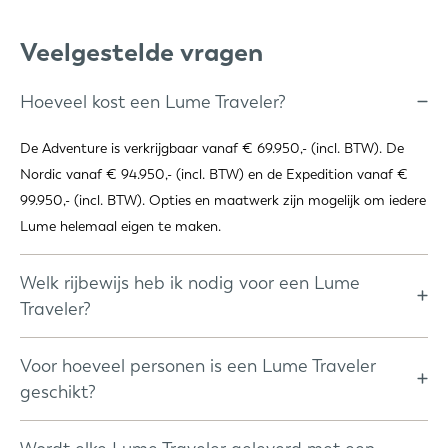
Veelgestelde vragen
Hoeveel kost een Lume Traveler?
De Adventure is verkrijgbaar vanaf € 69.950,- (incl. BTW). De
Nordic vanaf € 94.950,- (incl. BTW) en de Expedition vanaf €
99.950,- (incl. BTW). Opties en maatwerk zijn mogelijk om iedere
Lume helemaal eigen te maken.
Welk rijbewijs heb ik nodig voor een Lume
Traveler?
Voor de Adventure volstaat rijbewijs B vrijwel altijd. Alleen als
auto en aanhanger samen boven de 3.500 kg uitkomen is B+E
Voor hoeveel personen is een Lume Traveler
nodig. Voor de Nordic en Expedition is rijbewijs B+E vereist.
geschikt?
De Adventure heeft een queensize Auping bed (160x200 cm)
voor twee personen. De Nordic en Expedition beschikken over