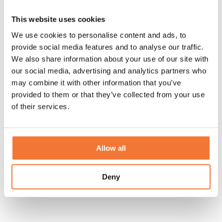
This website uses cookies
We use cookies to personalise content and ads, to
provide social media features and to analyse our traffic.
We also share information about your use of our site with
our social media, advertising and analytics partners who
may combine it with other information that you’ve
provided to them or that they’ve collected from your use
Lichte caravan tot 1200 kg met groot bed?
of their services.
Ontdek Lume
Zoek je een lichte caravan tot 1200 kg zonder in te leveren op
slaapcomfort? Ontdek de Lume Traveler: een kleine caravan met
Allow all
groot bed en open dak.
Deny
Ontdek