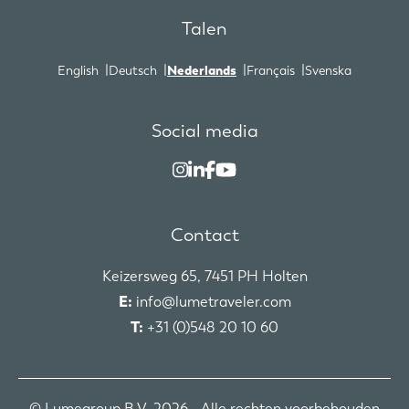
Talen
English
Deutsch
Nederlands
Français
Svenska
Social media
Contact
Keizersweg 65, 7451 PH Holten
E:
info@lumetraveler.com
T:
+31 (0)548 20 10 60
© Lumegroup B.V. 2026 - Alle rechten voorbehouden